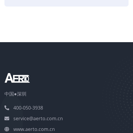
中国●深圳
400-050-3938
service@aerto.com.cn
www.aerto.com.cn