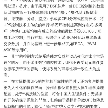
号处理）芯片，由于采用了DSP芯片，使DDC控制板的数量
从以前的18～19块锐减到现在的4块；4块PCB（板整流
器、逆变器、旁路、监控）形成多CPU分布式控制技术，将
UPS控制技术由传统的串行-单闭环控制提高到分布式-多闭
环（每块PCB板均拥有独立的高性能微处理器80C166，形
成闭环控制）并行控制。模块之间采用CAN-BUS总线高速
交换数据，并在此基础上进一步集成了如FPGA、PWM
ASIC等专用IC。
--- 其**的控制方式使系统能对负载的动态变化作出非常迅
速的响应，由于采用数字调控技术，UPS不再受到元器件参
数漂移所带来的影响，使得系统的可靠性和一致性大为提
高。
--- 在大幅提供UPS的性能和可靠性的同时，还为客户提供
更为人性化的操作界面：操作面板位置参照人体生理学原理
配置，处于*易接触的位置，符合中国人生理条件；无误操
作开关确保了系统的**性，杜绝由于误操作导致UPS故障及
负载断电的可能，降低了操作/维护人员专业技术的要求；