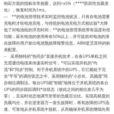
响应方面的指标非常抢眼，达到<±5%（****阶跃性负载变
化），恢复时间为1ms。
--- **的电池管理技术实时监控电池状况，只有在电池需要
充电时才给电池充电，与传统的电池充电方式相比较*大降
低了对电池组的浮充时间；**的电池管理系统带有温度补偿
功能，延长电池的使用寿命50%以上，并可提前对电池的潜
在故障向用户发出电池预故障报警信息。ABM是艾亚特的标
准配置。
-- 采用独特的“热同步”直接并机技术，在各UPS单机之间
无需通信电缆来传递实时信号，*可以实现并机的“均
流”和“同步”控制。对于并机系统中的UPS，它们都处于完
全“平等”的调控状态之中。采用独特的“小步长、高频度”同
步相位调制法。每台UPS能“智能”地将位于并机系统的各台
UPS的同步跟踪调到*佳状态（彼此之间的相位差几乎为
零），且实时动态地调节所带的负载百分比。实现高精度的
负载均分，并在逆变器万一发生故障时，将有故障的UPS迅
速、可靠地从并机系统中脱机，从而确保并机系统继续向用