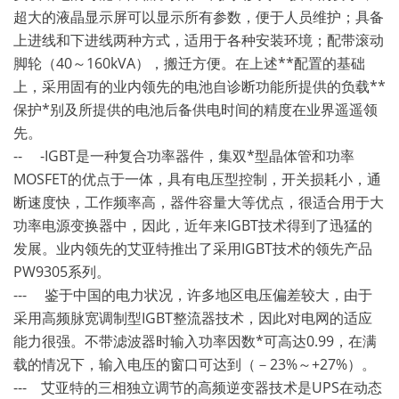
超大的液晶显示屏可以显示所有参数，便于人员维护；具备
上进线和下进线两种方式，适用于各种安装环境；配带滚动
脚轮（40～160kVA），搬迁方便。在上述**配置的基础
上，采用固有的业内领先的电池自诊断功能所提供的负载**
保护*别及所提供的电池后备供电时间的精度在业界遥遥领
先。
-- -IGBT是一种复合功率器件，集双*型晶体管和功率
MOSFET的优点于一体，具有电压型控制，开关损耗小，通
断速度快，工作频率高，器件容量大等优点，很适合用于大
功率电源变换器中，因此，近年来IGBT技术得到了迅猛的
发展。业内领先的艾亚特推出了采用IGBT技术的领先产品
PW9305系列。
--- 鉴于中国的电力状况，许多地区电压偏差较大，由于
采用高频脉宽调制型IGBT整流器技术，因此对电网的适应
能力很强。不带滤波器时输入功率因数*可高达0.99，在满
载的情况下，输入电压的窗口可达到（－23%～+27%）。
--- 艾亚特的三相独立调节的高频逆变器技术是UPS在动态