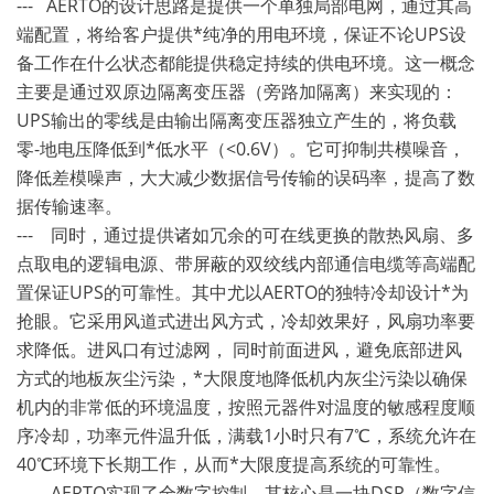
--- AERTO的设计思路是提供一个单独局部电网，通过其高
端配置，将给客户提供*纯净的用电环境，保证不论UPS设
备工作在什么状态都能提供稳定持续的供电环境。这一概念
主要是通过双原边隔离变压器（旁路加隔离）来实现的：
UPS输出的零线是由输出隔离变压器独立产生的，将负载
零-地电压降低到*低水平（<0.6V）。它可抑制共模噪音，
降低差模噪声，大大减少数据信号传输的误码率，提高了数
据传输速率。
--- 同时，通过提供诸如冗余的可在线更换的散热风扇、多
点取电的逻辑电源、带屏蔽的双绞线内部通信电缆等高端配
置保证UPS的可靠性。其中尤以AERTO的独特冷却设计*为
抢眼。它采用风道式进出风方式，冷却效果好，风扇功率要
求降低。进风口有过滤网， 同时前面进风，避免底部进风
方式的地板灰尘污染，*大限度地降低机内灰尘污染以确保
机内的非常低的环境温度，按照元器件对温度的敏感程度顺
序冷却，功率元件温升低，满载1小时只有7℃，系统允许在
40℃环境下长期工作，从而*大限度提高系统的可靠性。
--- AERTO实现了全数字控制，其核心是一块DSP（数字信