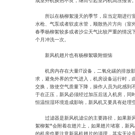
成室外机换热不良，继而引起室内机高压报警
所以在杨柳絮漫天的季节，应当定期进行室
水枪、气泵或者软皮水管，顺散热片方向（室
春季杨柳絮较多或者沙尘天气比较严重的情况
个月冲洗一次。
新风机翅片也有杨柳絮吸附烦恼
机房内存在大量IT设备，二氧化碳的排放影
求，避免外界的空气进入，机房设备运行时，
交换，致使空气质量下降，操作人员为此感到
于在正压，新风必须经过加压后送入机房，同
恒温恒湿环境造成影响，新风机又要具有处理
过滤器是新风机滤尘的主要路径，如果新风
絮柳絮*会附着在翅片上，如果翅片堵塞，新风
的机房也要注意新风机翅片的清理，其实无论