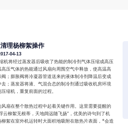
调清理杨柳絮操作
2017-04-13
机将经过蒸发器后吸收了热能的制冷剂气体压缩成高压
温高压气体的热能通过风扇向周围空气中释放，使高温高
胀阀；膨胀阀将冷凝器管道送来的液体制冷剂降温后变成
中去；蒸发器将液、气混合态的制冷剂通过吸收机房环境
到压缩机，重复前面的过程。
风扇在整个散热过程中起着关键作用。这里需要提醒的
浮云柳絮无根蒂，天地阔远随飞扬”，优美的诗句到了机
杨柳絮在室外机运转时大面积地吸附在散热片表面，*会造