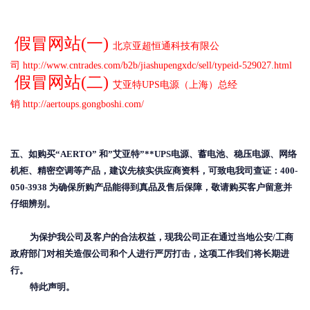
假冒网站
(
一
)
北京亚超恒通科技有限公
司
http://www.cntrades.com/b2b/jiashupengxdc/sell/typeid-529027.html
假冒网站
(二
)
艾亚特UPS电源（上海）总经
销
http://aertoups.gongboshi.com/
五、如购买“
AERTO
” 和”艾亚特”**UPS电源、蓄电池、稳压电源、网络
机柜、精密空调等产品，建议先核实供应商资料，可致电我司查证：400-
050-3938 为确保所购产品能得到真品及售后保障，敬请购买客户留意并
仔细辨别。
为保护我公司及客户的合法权益，现我公司正在通过当地公安
/
工商
政府部门对相关造假公司和个人进行严厉打击，这项工作我们将长期进
行
。
特此声明。