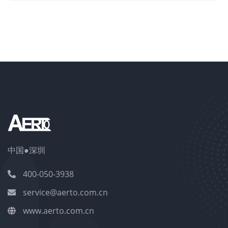
中国●深圳
400-050-3938
service@aerto.com.cn
www.aerto.com.cn