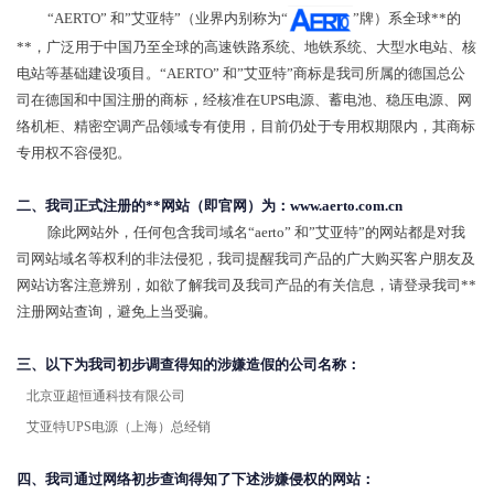
“
AERTO
” 和”艾亚特”（业界内别称为“
”牌）系全球**的
**，广泛用于中国乃至全球的高速铁路系统、地铁系统、大型水电站、核
电站等基础建设项目。“
AERTO
” 和”艾亚特”商标是我司所属的德国总公
司在德国和中国注册的商标，经核准在UPS电源、蓄电池、稳压电源、网
络机柜、精密空调产品领域专有使用，目前仍处于专用权期限内，其商标
专用权不容侵犯。
二、我司正式注册的**网站（即官网）为：
www.aerto.com.cn
除此网站外，任何包含我司域名“aerto” 和”艾亚特”的网站都是对我
司网站域名等权利的非法侵犯，我司提醒我司产品的广大购买客户朋友及
网站访客注意辨别，如欲了解我司及我司产品的有关信息，请登录我司**
注册网站查询，避免上当受骗。
三、以下为我司初步调查得知的涉嫌造假的公司名称：
北京亚超恒通科技有限公司
艾亚特UPS电源（上海）总经销
四、我司通过网络初步查询得知了下述涉嫌侵权的网站：