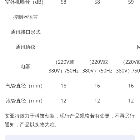
室外机噪音（dB）
58
58
59
控制器语言
通讯接口形式
通讯协议
M
（220V或
（220V或
（220V
电源
380V）/50Hz
380V）/50Hz
380V）/50
气管直径（mm）
16
16
16
液管直径（mm）
12
12
12
艾亚特致力于科技创新，现行产品规格若有变更，不再另行
通知，产品以实物为准。