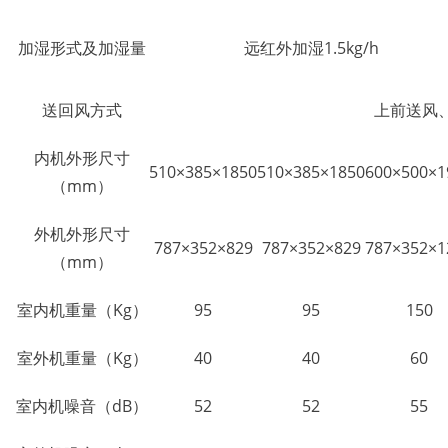
加湿形式及加湿量
远红外加湿1.5kg/h
送回风方式
上前送风
内机外形尺寸
510×385×1850
510×385×1850
600×500×1
（mm）
外机外形尺寸
787×352×829
787×352×829
787×352×1
（mm）
室内机重量（Kg）
95
95
150
室外机重量（Kg）
40
40
60
室内机噪音（dB）
52
52
55